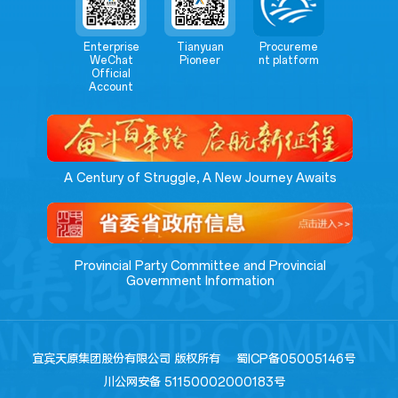
Enterprise
Tianyuan
Procureme
WeChat
Pioneer
nt platform
Official
Account
A Century of Struggle, A New Journey Awaits
Provincial Party Committee and Provincial
Government Information
宜宾天原集团股份有限公司 版权所有
蜀ICP备05005146号
川公网安备 51150002000183号