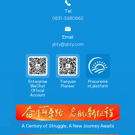
Tel
0831-5980662
Email
ybty@ybty.com
Enterprise
Tianyuan
Procureme
WeChat
Pioneer
nt platform
Official
Account
A Century of Struggle, A New Journey Awaits