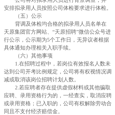
公司将对拟录用人员进行背景调查
，并
安排
拟录用人员按照公司体检要求进行体检。
（五）公示
背调及体检均合格的拟录用人员名单在
天原集团官方网站、
“天原招聘”微信公众号进
行公示，公示期为
5
个工作日，无异议者根据
具体通知办理相关入职手续
。
（六）
其他事项
1.
在招聘过程中，若
岗位有效报名人数未
达到公司开考比例规定，
公司
将
有权视情况调
减或取消
该岗位
招聘计划人数。
2
.
若
应聘者
存在提供虚假材料或其他骗取
应聘
、录用资格行为的，一经查实，取消应聘
或录用
资格；已入职的，
公司
有权解除劳动合
同且不支付经济赔偿金
。