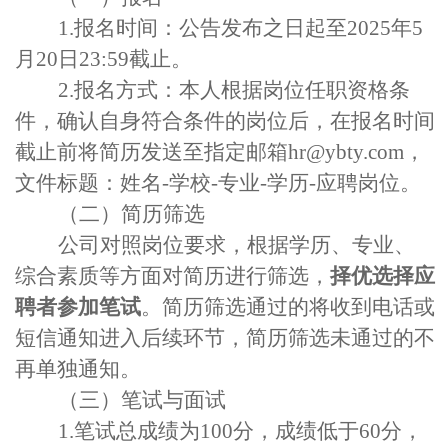
1.
报名时间：公告发布之日起至
2025
年
5
月
20
日
23:59
截止。
2.
报名方式：
本人根据岗位任职资格条
件，确认自身符合条件的岗位后，
在报名时间
截止前将简历发送至指定邮箱
hr@ybty.com
，
文件标题：
姓名
-
学校
-
专业
-
学历
-
应聘岗位
。
（二）简历筛选
公司对照岗位要求，
根据学历、专业、
综合素质等方面
对简历进行
筛选
，
择优选择应
聘者
参加笔试
。简历筛选通过的将收到电话或
短信通知进入后续环节，简历筛选未通过的不
再单独通知。
（三）笔试与面试
1.
笔试总成绩为
100
分，成绩低于
60
分，