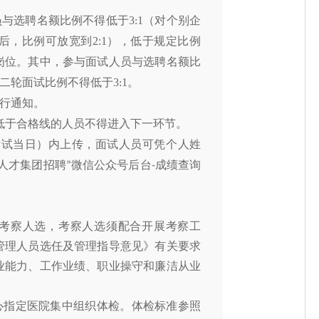
员与选聘名额比例不得低于3
1（对个别企
:
，比例可放宽到2:1），低于规定比例
岗位。其中，参与面试人员与选聘名额比
第二轮面试比例不得低于3
1。
:
行通知。
低于合格线的人员
不得进入下一环节。
考试当日）内上传，
面试人员
可凭个人姓
人才集团招聘
微信公众号后台
成绩查询
”
-
定考察人选，考察人选须配合开展考察工
管理人员选任及管理指导意见》有关要求
业能力、工作业绩、职业操守和廉洁从业
心指定医院集中组织体检。体检标准参照