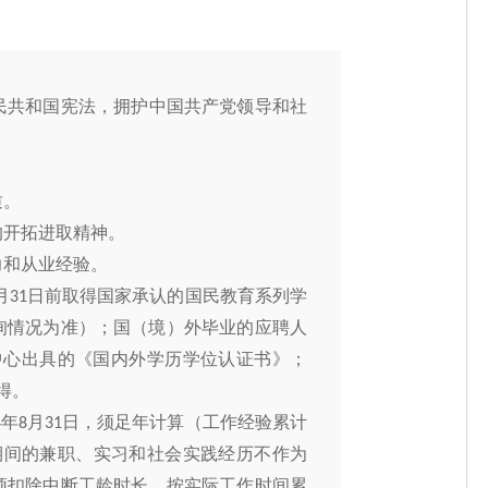
民共和国宪法，拥护中国共产党领导和社
质
。
的开拓进取精神。
力
和从业经验。
月
日前取得国家承认的国民教育系列学
31
询情况为准）；国（境）外毕业的应聘人
中心出具的《国内外学历学位认证书》；
得。
年
月
日，须足年计算（工作经验累计
4
8
31
期间的兼职、实习和社会实践经历不作为
须扣除中断工龄时长，按实际工作时间累