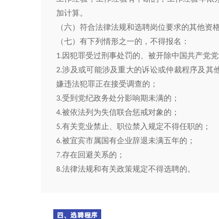
加计算。
（六）符合法律法规和选聘岗位要求的其他资
（
七
）有下列情形之一
的
，不得报名：
因犯罪受过刑事处罚的
、
被开除中国共产党党
1.
涉及
或可能
涉及
重大的诉讼或仲裁程序及其
2.
嫌违法犯罪正在接受调查的
；
受到党纪政务
处分
影响期未满的
；
3.
被依法列为失信联合惩戒对象的
；
4.
有关竞业禁止、职位禁入规定不得任职的；
5.
被宜宾市属国有企业辞退未满五年的；
6.
7.存在回避关系的；
法律法规和有关政策规定不
得选聘
的。
8.
四、选聘程序