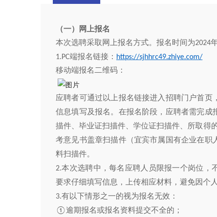
（一）网上报名
本次选聘采取网上报名方式。报名时间为
2024
端报名链接：
1.PC
https://sjhhrc49.zhiye.com/
移动端报名二维码：
应聘者可通过以上报名链接进入招聘门户首页
信息填写及报名。在报名阶段，应聘者需完成
描件、毕业证扫描件、学位证扫描件、所取得
考意见书盖章扫描件（宜宾市属
国有
企业在职
料扫描件。
本次
选聘
中，每名应聘人员限报一个岗位，
2.
要求仔细填写信息，上传相应材料，避免因个
有以下情形之一的视为报名无效：
3.
逾期报名或报名资料提交不全的；
①