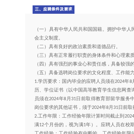
三、应聘条件及要求
（一）具有中华人民共和国国籍
。
拥护中华人
会主义制度
。
（二）
具有良好的政治素质和道德品行
。
（
三
）具有正常履行职责的身体条件和心理素
（
四
）
具有强烈的事业心和责任感，具备较强
（
五
）具备
选聘
岗位
要求的文化程度、工作能
学历要求：国内毕业的应聘人员须在
年
1.
2024
8
历、学位证书（以中国高等教育学生信息网查
员须在
年
月
日前取得教育部留学服务
2024
8
31
岗位要求的其他证书，须于
年
月
日前取
2024
8
31
工作年限：工作经验年限计算时间截止到
2.
202
满
个月份的，视为满
年）。应聘人员在校
12
1
工作经验；工作经验有中断的，工作经验年限