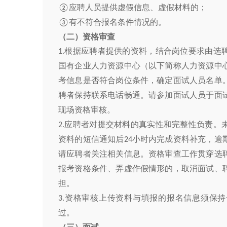
应聘人员提供虚假信息、虚假材料的；
②
有
不符合报名条件情况的。
③
（二）资格审查
根据应聘
者提供的资料，结合岗位要求由选
1.
国有企业人力资源中心（以下简称人力资源中
考信息是否符合岗位条件，确定面试人员名单
聘者保持联系电话畅通。请参加面试人员于面
现场资格审核。
应聘者
对提交材料的真实性和完整性负责。
2.
资料的短信通知后
小时内完成资料补充，逾
24
请
应聘者关注相关信息。资格审查工作贯穿选
报考资格条件、弄虚作假情形的，取消面试、
担。
资格审核上传资料与填报的报名信息须保持
3.
过。