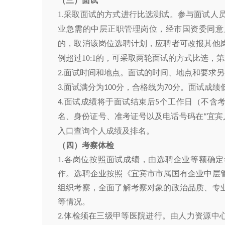
（三）面试
1.采取面试的方式进行比选测试。参与面试人
业急需的中层正职管理岗位，经市国资委同意后
的，取消该岗位选聘计划，应聘者可改报其他
例超过10:1的，可采取两轮面试的方式比选，
面试时间和地点。面试的时间、地点和要求另
2.
面试满分为
分，合格线为
分
。面试成绩
3.
100
70
面试成绩将于面试结束后
个工作日（不含
4.
5
名、身份证号、准考证号以及电话号码在
宜宾
“
入口查询个人成绩及排名。
（四）考察体检
1.各岗位按照面试成绩，由选聘企业等额确
作。选聘企业按照《宜宾市市属国有企业中层
组织考察，全面了解考察对象的政治品质、专
等情况。
体检须在三级甲等医院进行。
由人力资源中
2.