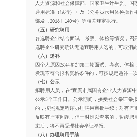
人力资源和社会保障部、国家卫生计生委、国
通用标准（试行）〉及〈公务员录用体检操作
部发〔
〕
号）等相关规定执行。
2016
140
（五）研究聘
用
各选聘企业结合面试、考察、体检等情况，召
选聘企业研究确认无适宜聘用人选的，可取消
（六）递补
因个人原因放弃参加第二轮面试、考察、体检
发现不符合报名资格条件的，可按规定递补一
（七）公示
拟聘用人员，在
宜宾市属国有企业人力资源中
“
公示
个工作日。公示期间，接受社会举证举
5
的，按照规定程序办理聘用审批手续；对有严
反映有严重问题，但一时难以查实的，暂缓聘
束后，将不再受理社会举证举报。
（八）办理聘用手续