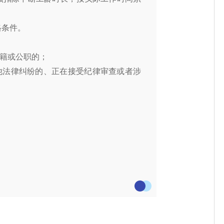
格条件。
籍
或
公职的
；
他法律纠纷
的、
正在接受纪律审查或者涉