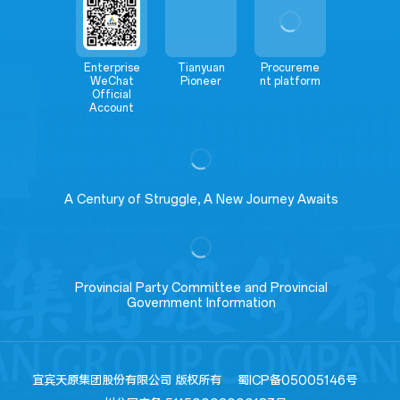
Enterprise
Tianyuan
Procureme
WeChat
Pioneer
nt platform
Official
Account
A Century of Struggle, A New Journey Awaits
Provincial Party Committee and Provincial
Government Information
宜宾天原集团股份有限公司 版权所有
蜀ICP备05005146号