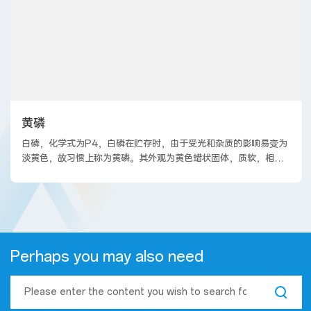
黄磷
白磷，化学式为P4，白磷在贮存时，由于受光和杂质的影响易变为
淡黄色，故习惯上称为黄磷。其外观为黄色蜡状固体，质软，相对
密度1.82 (20℃)，熔点44.1℃，沸点280℃。不溶于水，微溶于
醇，溶于液碱、苯、乙醚、氯仿、甲苯，易溶于二硫二硫化碳。易
燃，在34℃即自行燃烧。必须贮存在水中，其活泼性比赤磷大，与
卤素、氧能直接反应，生成相应的卤化物或氧化物，并放出大量的
热。有恶臭，极毒。
Perhaps you may also need