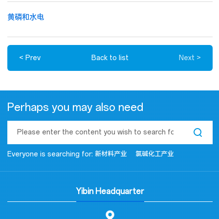
黄磷和水电
<
Prev
Back to list
Next
>
Perhaps you may also need
Everyone is searching for:
新材料产业
氯碱化工产业
Yibin Headquarter