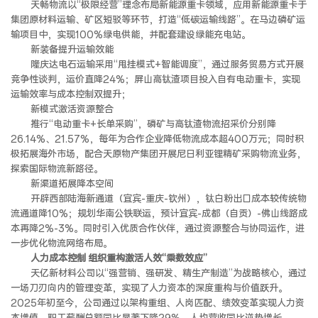
天畅物流以“极限经营”理念布局新能源重卡领域，应用新能源重卡于
集团原材料运输、矿区短驳等环节，打造“低碳运输线路”。在马边磷矿运
输项目中，实现100%绿电供能，并配套建设绿能充电站。
新装备提升运输效能
隆庆达电石运输采用“甩挂模式+智能调度”，通过服务贸易方式开展
竞争性谈判，运价直降24%；屏山高钛渣项目投入自有电动重卡，实现
运输效率与成本控制双提升；
新模式激活资源整合
推行“电动重卡+长单采购”，磷矿与高钛渣物流招采价分别降
26.14%、21.57%，每年为合作企业降低物流成本超400万元；同时积
极拓展海外市场，配合天原物产集团开展尼日利亚锂精矿采购物流业务，
探索国际物流新路径。
新渠道拓展降本空间
开辟西部陆海新通道（宜宾-重庆-钦州），钛白粉出口成本较传统物
流通道降10%；规划华南公铁联运，预计宜宾-成都（自贡）-佛山线路成
本再降2%-3%。同时引入优质合作伙伴，通过资源整合与协同运作，进
一步优化物流网络布局。
人力成本控制 组织重构激活人效“乘数效应”
天亿新材料公司以“强营销、强研发、精生产制造”为战略核心，通过
一场刀刃向内的管理变革，实现了人力资本的深度重构与价值跃升。
2025年初至今，公司通过以架构重组、人岗匹配、绩效变革实现人力资