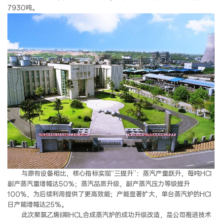
7930吨。
与原有设备相比，核心指标实现“三提升”：
蒸汽产量跃升，
每吨HCl
副产蒸汽量增幅达50%；
蒸汽品质升级，
副产蒸汽压力等级提升
100%，为后续利用提供了更高效能；
产能显著扩大，
单台蒸汽炉的HCl
日产能增幅达25%。
此次聚氯乙烯II期HCL合成蒸汽炉的成功升级改造，是公司推进技术