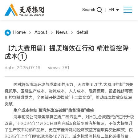
Search
|
EN
Home
About
News
detail
【九大费用篇】提质增效在行动 精准管控降
成本①
date: 2025.07.16
views: 781
面对复杂市场环境与成本刚性压力，天原集团以“九大费用控制”为关
键抓手，围绕生产成本、物流成本、人力成本、融资费用、设备维修等费
用控制精准发力，全面铺开挖潜增效"十二篇文章"，推动降本增效向纵深
突破。
生产成本控制 蒸汽炉改造破解“热能浪费”痼疾
海丰和锐公司聚焦聚氯乙烯厂蒸汽副产，对HCL合成蒸汽炉进行升级
改造，于2024年11月20日顺利完成5套新型蒸汽炉投运。不仅大幅提升
了生产效率和蒸汽品质，更在节能降耗和经济效益方面取得突出成效，仅
2025年上半年即实现增效467万元，减少标煤消耗及二氧化碳排放量