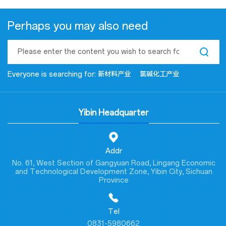
Perhaps you may also need
Everyone is searching for:
新材料产业
氯碱化工产业
Yibin Headquarter
Addr
No. 61, West Section of Gangyuan Road, Lingang Economic
and Technological Development Zone, Yibin City, Sichuan
Province
Tel
0831-5980662