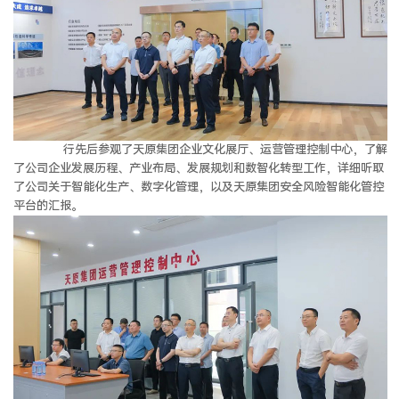
行先后参观了天原集团企业文化展厅、运营管理控制中心，了解
了公司企业发展历程、产业布局、发展规划和数智化转型工作，详细听取
了公司关于智能化生产、数字化管理，以及天原集团安全风险智能化管控
平台的汇报。