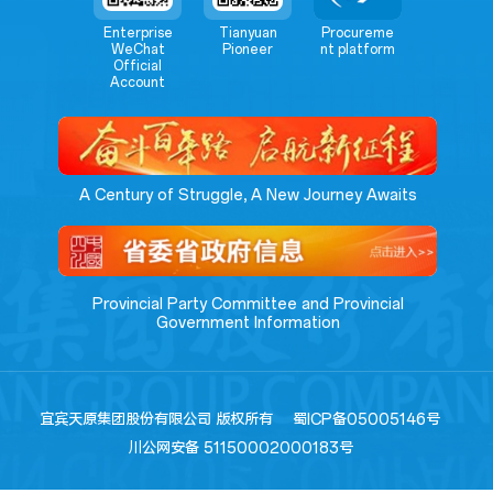
Enterprise
Tianyuan
Procureme
WeChat
Pioneer
nt platform
Official
Account
A Century of Struggle, A New Journey Awaits
Provincial Party Committee and Provincial
Government Information
宜宾天原集团股份有限公司 版权所有
蜀ICP备05005146号
川公网安备 51150002000183号