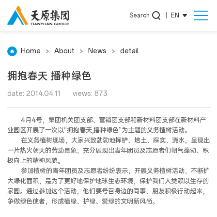
Search
|
EN
Home
About
News
detail
拥抱春天 播种绿色
date: 2014.04.11
views: 873
4月4号，集团机关团支部、营销团支部和新材料团支部在新材料产
业园区开展了一次以“拥抱春天,播种绿色”为主题的义务植树活动。
在义务植树现场，大家兴致勃勃地挥铲、培土、踩实、浇水，呈现出
一片热火朝天的劳动景象，充分展现出青年团员及志愿者们朝气蓬勃、积
极向上的精神风貌。
参加植树的青年团员及志愿者纷纷表示，开展义务植树活动，不断扩
大绿化面积，是为了更好地保护地球生态环境，保护我们人类赖以生存的
家园。通过参加这个活动，他们要号召身边的同事、朋友积极行动起来，
争做绿色使者，形成植绿、护绿、爱绿的文明新风尚。