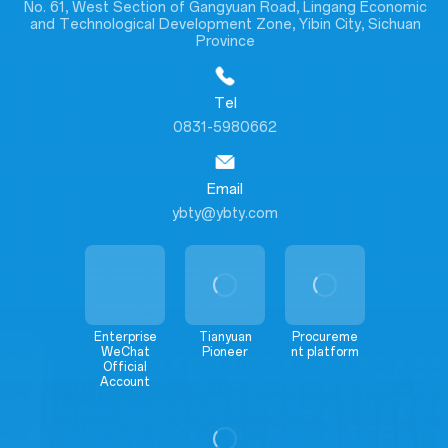
No. 61, West Section of Gangyuan Road, Lingang Economic
and Technological Development Zone, Yibin City, Sichuan
Province
Tel
0831-5980662
Email
ybty@ybty.com
Enterprise
Tianyuan
Procureme
WeChat
Pioneer
nt platform
Official
Account