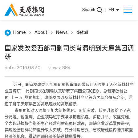
Search
|
EN
Home
About
News
detail
国家发改委西部司副司长肖渭明到天原集团调
研
date: 2016.03.30
views: 884
近日，国家发改委西部司副司长肖渭明带队到天原集团天亿新材料产
业园调研。 肖副司长在现场认真听取了集团公司CEO、总裁邓敏就公
司“十三五”战略规划、改革发展以及新材料产品等方面综合情况介绍，详
细了解了天原集团的发展现状和发展前景。
肖副司长对天原集团加大结构优化、创新突破、转型升级给予了充
分肯定，他强调，企业领导班子要紧紧把握机遇，多措并举，攻坚克难，
全力以赴搞好当期的生产经营和重点项目建设，加快企业改革发展进程，
实现经营目标和转型升级大突破，充分利用省委、省政府建设内陆开放型
经济的机会，推动西部经济的快速健康发展。