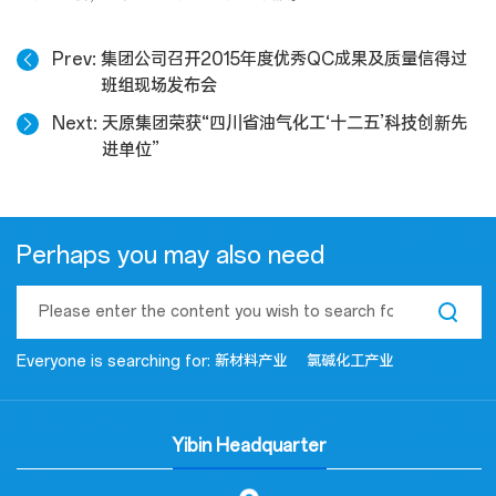
Prev
集团公司召开2015年度优秀QC成果及质量信得过
班组现场发布会
Next
天原集团荣获“四川省油气化工‘十二五’科技创新先
进单位”
Perhaps you may also need
Everyone is searching for:
新材料产业
氯碱化工产业
Yibin Headquarter