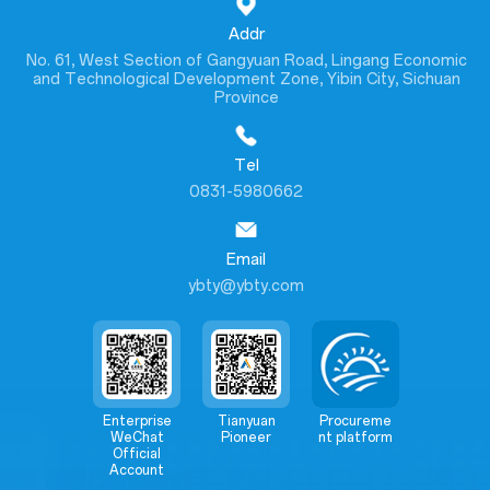
Addr
No. 61, West Section of Gangyuan Road, Lingang Economic
and Technological Development Zone, Yibin City, Sichuan
Province
Tel
0831-5980662
Email
ybty@ybty.com
Enterprise
Tianyuan
Procureme
WeChat
Pioneer
nt platform
Official
Account